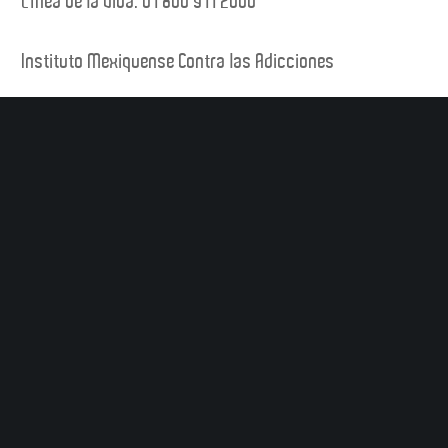
Línea de la Vida: 01 800 911 2000
Instituto Mexiquense Contra las Adicciones
Línea de ayuda de adicciones, salud mental y violencia:
800 900 32 00
ADICCIONES
ADOLESCENCIA
COMUNIDAD
DROGAS
JUVENTUD
REHABILITACIÓN