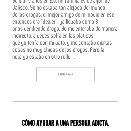
Yo viví 5 años en E.U. mi familia es de aquí, de
Jalisco. Yo no estaba tan alejada del mundo
de las drogas, el mejor amigo de mi novio en ese
entonces era “dealer”, ya llevaba como 3
años vendiendo droga. Yo me enteraba de manera
indirecta, a veces salía en las platicas
que yo tenía con mi vato, y me contaba ciertas
cosas no muy chidas de las drogas. Pero la
neta yo estaba en otro rollo,...
comunidad
LEER MÁS
CÓMO AYUDAR A UNA PERSONA ADICTA.